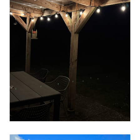
Wifi via glasvezel
Wasmachine en wasdroger
Smart TV (inclusief ESPN compleet)
slaapkamer
Airconditioning in de woonkamer en grote
Luxe keuken met combioven en vaatwasser
zodat jij je volledig kunt ontspannen:
Schierplekkie is van alle gemakken voorzien,
Faciliteiten