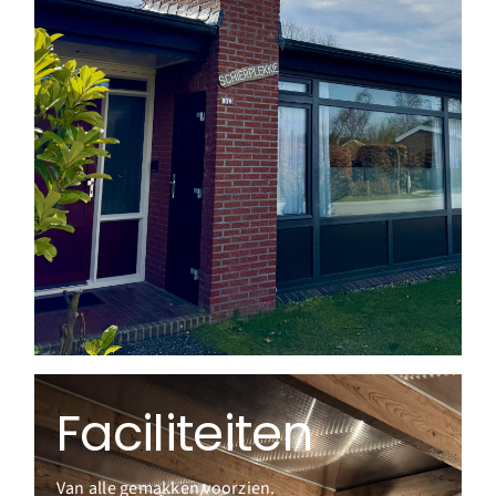
restaurants en gezellige terrasjes
sfeervolle dorpscentrum met winkels,
afstand en binnen 1000 meter sta je in het
Het strand bevindt zich op slechts 1500 meter
veel privacy.
De Monnik en beschikt over een ruime tuin met
Schierplekkie ligt op het gezellige bungalowpark
Locatie
Faciliteiten
Van alle gemakken voorzien.