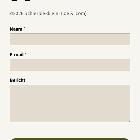
©2026 Schierplekkie.nl (.de & .com)
E
Naam
*
-
m
a
i
E-mail
*
l
*
N
a
Bericht
a
m