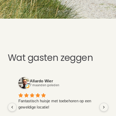
Wat gasten zeggen
Allardo Wier
7 maanden geleden
Fantastisch huisje met toebehoren op een
Ont
geweldige locatie!