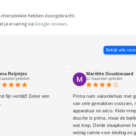
 Schierplekkie hebben doorgebracht.
l je ervaring via
Google reviews
.
Bekijk alle rec
na Reijntjes
Mariëtte Goudzwaard
maanden geleden
11 maanden geleden
d fijn verblijf! Zeker een
Prima ruim vakantiehuis met gr
.
van vele gemakken voorzien,
apparatuur en airco. Klein minp
douche is prima, maar de bad
wat krap. Derde slaapkamer he
weinig ruimte voor kleding en 