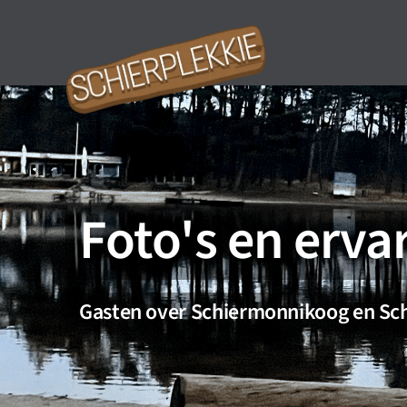
Ga
naar
inhoud
Foto's en erva
Gasten over Schiermonnikoog en Sch