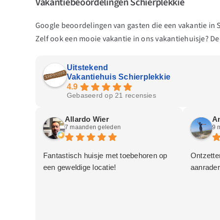
Vakantiebeoordelingen Schierplekkie
Google beoordelingen van gasten die een vakantie in
Zelf ook een mooie vakantie in ons vakantiehuisje? Dee
Uitstekend
Vakantiehuis Schierplekkie
4.9
Gebaseerd op 21 recensies
Allardo Wier
An
7 maanden geleden
9 
Fantastisch huisje met toebehoren op
Ontzetten
een geweldige locatie!
aanrader