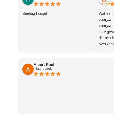
Beeldig huisje!!
Wat een p
voorjaar 
voorjaar
luxe gevo
die niet 
overkapp
prachtig 
gemakke
Albert Pool
4 jaar geleden