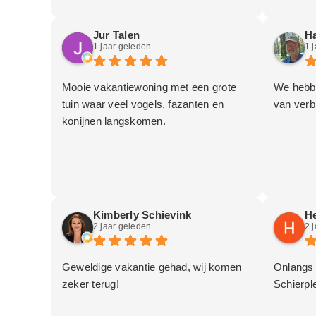
Jur Talen
Ha
1 jaar geleden
1 
Mooie vakantiewoning met een grote
We hebbe
tuin waar veel vogels, fazanten en
van verbl
konijnen langskomen.
Kimberly Schievink
He
2 jaar geleden
2 
Geweldige vakantie gehad, wij komen
Onlangs 
zeker terug!
Schierpl