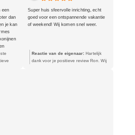
n een
Super huis sfeervolle inrichting, echt
oter dan
goed voor een ontspannende vakantie
en je kan
of weekend! Wij komen snel weer.
armes
konijnen
een
n. Het
ste
Reactie van de eigenaar:
Hartelijk
le
tieve
dank voor je positieve review Ron. Wij
ma
at je een
wensen je alvast veel plezier tijdens je
wat
plekkie.
volgende verblijf in Schierplekkie.
 binnen
akken
ijn hier
n me geen
et al