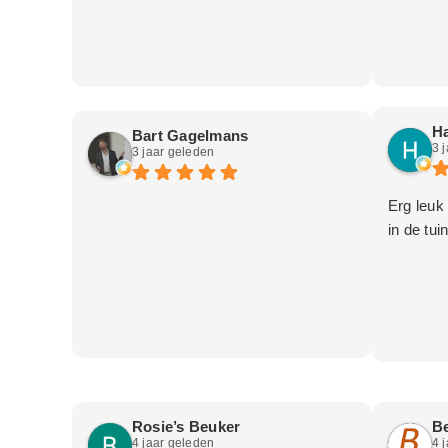
Ha
Bart Gagelmans
3 
3 jaar geleden
Erg leuk
in de tuin
Rosie’s Beuker
B
4 jaar geleden
4 