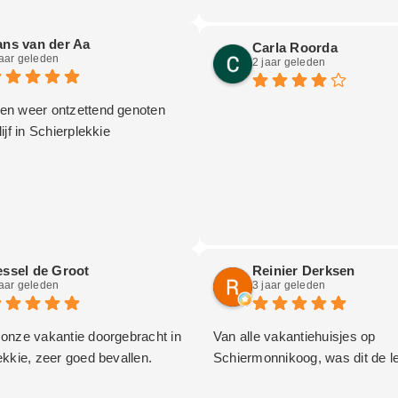
wastafel. Dat hebben de ander
dat is heel fijn
ns van der Aa
Carla Roorda
jaar geleden
2 jaar geleden
n weer ontzettend genoten
ijf in Schierplekkie
ssel de Groot
Reinier Derksen
jaar geleden
3 jaar geleden
onze vakantie doorgebracht in
Van alle vakantiehuisjes op
ekkie, zeer goed bevallen.
Schiermonnikoog, was dit de l