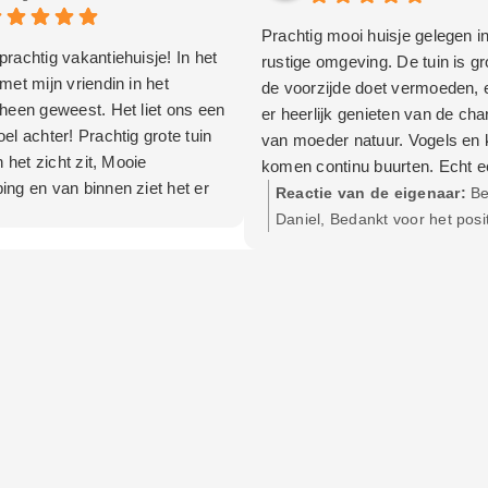
Prachtig mooi huisje gelegen i
rachtig vakantiehuisje! In het
rustige omgeving. De tuin is gr
met mijn vriendin in het
de voorzijde doet vermoeden, 
 heen geweest. Het liet ons een
er heerlijk genieten van de ch
el achter! Prachtig grote tuin
van moeder natuur. Vogels en 
in het zicht zit, Mooie
komen continu buurten. Echt 
ing en van binnen ziet het er
heerlijke plek om te ontspanne
Reactie van de eigenaar:
Be
ingericht uit! Voorzien van alle
terras is voorzien van een roya
Daniel, Bedankt voor het posi
n!
overkapping zodat het ook pri
bericht en leuk om te lezen d
vertoeven is op de dagen met 
fijne tijd hebt gehad in Schier
minder weer. Het huisje is van
keurig netjes en van alle gem
voorzien. Onze verwachtingen z
absoluut overtroffen, en ik ka
verbeterpunten bedenken. Al m
zeker een aanrader!