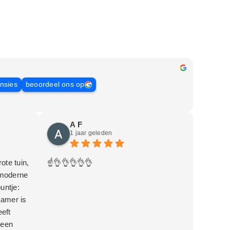
ensies
beoordeel ons op
A F
1 jaar geleden
ote tuin,
☝️👌👌👌👌👌
 moderne
untje:
kamer is
eft
geen