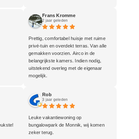
e wél en
Frans Kromme
2 jaar geleden
Prettig, comfortabel huisje met ruime
privé-tuin en overdekt terras. Van alle
gemakken voorzien. Airco in de
belangrijkste kamers. Indien nodig,
uitstekend overleg met de eigenaar
mogelijk.
Rob
3 jaar geleden
Leuke vakantiewoning op
eukste!
bungalowpark de Monnik, wij komen
zeker terug.