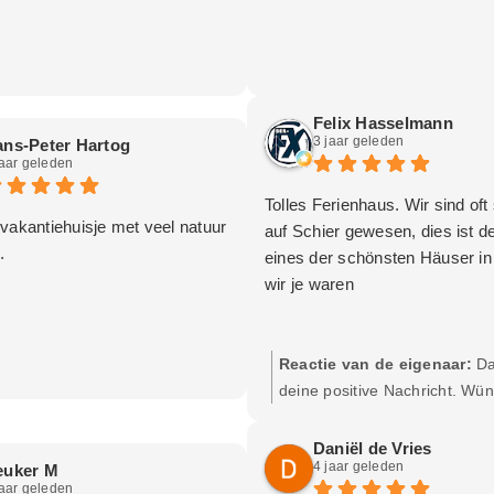
Felix Hasselmann
3 jaar geleden
ns-Peter Hartog
jaar geleden
Tolles Ferienhaus. Wir sind oft
 vakantiehuisje met veel natuur
auf Schier gewesen, dies ist def
.
eines der schönsten Häuser i
wir je waren
Reactie van de eigenaar:
Da
deine positive Nachricht. Wün
einen sehr schönen urlaub!😄
Daniël de Vries
4 jaar geleden
euker M
jaar geleden