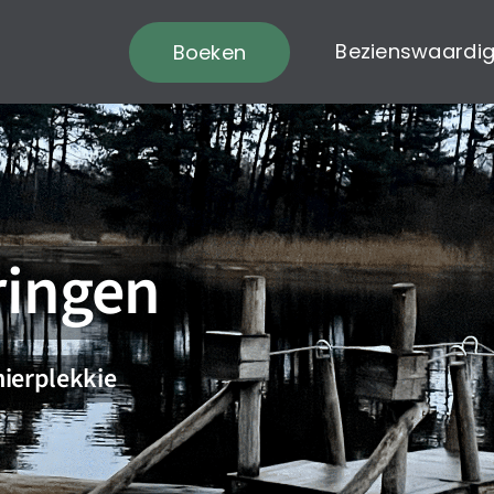
Bezienswaardi
Boeken
ringen
ierplekkie