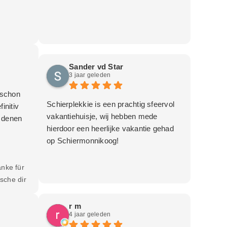
Sander vd Star
3 jaar geleden
 schon
Schierplekkie is een prachtig sfeervol
initiv
vakantiehuisje, wij hebben mede
n denen
hierdoor een heerlijke vakantie gehad
op Schiermonnikoog!
nke für
sche dir
r m
4 jaar geleden